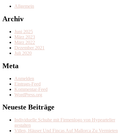
Allgemein
Archiv
Juni 2025
März 2023
März 2022
Dezember 2021
Juli 2020
Meta
Anmelden
Eintrags-Feed
Kommentar-Feed
WordPress.org
Neueste Beiträge
Individuelle Schuhe mit Firmenlogo von Hypeartelier
gestalten
Villen, Häuser Und Fincas Auf Mallorca Zu Vermieten