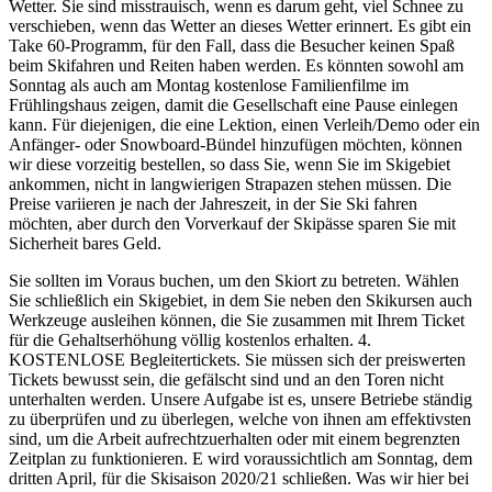
Wetter. Sie sind misstrauisch, wenn es darum geht, viel Schnee zu
verschieben, wenn das Wetter an dieses Wetter erinnert. Es gibt ein
Take 60-Programm, für den Fall, dass die Besucher keinen Spaß
beim Skifahren und Reiten haben werden. Es könnten sowohl am
Sonntag als auch am Montag kostenlose Familienfilme im
Frühlingshaus zeigen, damit die Gesellschaft eine Pause einlegen
kann. Für diejenigen, die eine Lektion, einen Verleih/Demo oder ein
Anfänger- oder Snowboard-Bündel hinzufügen möchten, können
wir diese vorzeitig bestellen, so dass Sie, wenn Sie im Skigebiet
ankommen, nicht in langwierigen Strapazen stehen müssen. Die
Preise variieren je nach der Jahreszeit, in der Sie Ski fahren
möchten, aber durch den Vorverkauf der Skipässe sparen Sie mit
Sicherheit bares Geld.
Sie sollten im Voraus buchen, um den Skiort zu betreten. Wählen
Sie schließlich ein Skigebiet, in dem Sie neben den Skikursen auch
Werkzeuge ausleihen können, die Sie zusammen mit Ihrem Ticket
für die Gehaltserhöhung völlig kostenlos erhalten. 4.
KOSTENLOSE Begleitertickets. Sie müssen sich der preiswerten
Tickets bewusst sein, die gefälscht sind und an den Toren nicht
unterhalten werden. Unsere Aufgabe ist es, unsere Betriebe ständig
zu überprüfen und zu überlegen, welche von ihnen am effektivsten
sind, um die Arbeit aufrechtzuerhalten oder mit einem begrenzten
Zeitplan zu funktionieren. E wird voraussichtlich am Sonntag, dem
dritten April, für die Skisaison 2020/21 schließen. Was wir hier bei