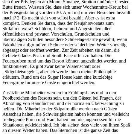
sich über Privilegien am Mount Sunapee, Stratton und/oder Crested
Butte freuen. Wussten Sie, dass sich unser Wochenmitte-Kreuz bei
der Preisgestaltung vor dem 30. April mit nur vier Besuchen bezahlt
macht? 2. Es macht sich von selbst bezahlt. Aber es ist extra
komplett. Denken Sie daran, dass der Neujahrsvorsatz zum
Skifahren extra? Schülern, Lehrern und Angestellten aller
öffentlichen und privaten Vorschulen, Grundschulen und
übermäßigen Schulen besondere Schneetagestarife gewährt, wenn
Fakultäten aufgrund von Schnee oder schlechtem Wetter vorzeitig
abgesagt oder eröffnet werden. Zur Zeit arbeiten sie daran, die
Gebiete Glades Peak und South Face offen zu halten. Die
Feuergruben rund um das Resort können angezündet werden und
funktionieren. Es gibt zwar keine Wissenschaft oder
„Skigebietsregeln“, aber ich werde Ihnen meine Philosophie
erläutern. Rund um das Sugar House kann eine kurzlebige
Feuergrube für unsere Gäste eingerichtet werden.
Zusätzliche Mitarbeiter werden im Frühlingshaus und in den
Poolbereichen des Resorts sein, um den Gästen bei Fragen, der
Abholung von Handtüchern und der normalen Überwachung zu
helfen. Die Mitarbeiter der Skipatrouille werden nach Gästen
Ausschau halten, die Schwierigkeiten haben könnten und vielleicht
freiliegende Poren und Haut haben und nie angemessen für die
Situationen gekleidet sind. Ich bin sicher, dass viele von Ihnen Spaß
an diesem Wetter haben. Das Sternchen ist die ganze Zeit das