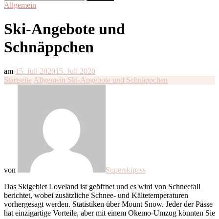
nach:
Allgemein
Ski-Angebote und
Schnäppchen
am
15. Juli 2020
15. Juli 2020
Startseite
Allgemein
Ski-Angebote und Schnäppchen
von
Superskipass
Das Skigebiet Loveland ist geöffnet und es wird von Schneefall
berichtet, wobei zusätzliche Schnee- und Kältetemperaturen
vorhergesagt werden. Statistiken über Mount Snow. Jeder der Pässe
hat einzigartige Vorteile, aber mit einem Okemo-Umzug könnten Sie