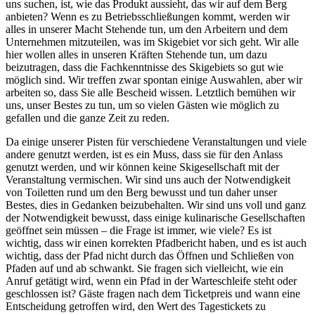
uns suchen, ist, wie das Produkt aussieht, das wir auf dem Berg
anbieten? Wenn es zu Betriebsschließungen kommt, werden wir
alles in unserer Macht Stehende tun, um den Arbeitern und dem
Unternehmen mitzuteilen, was im Skigebiet vor sich geht. Wir alle
hier wollen alles in unseren Kräften Stehende tun, um dazu
beizutragen, dass die Fachkenntnisse des Skigebiets so gut wie
möglich sind. Wir treffen zwar spontan einige Auswahlen, aber wir
arbeiten so, dass Sie alle Bescheid wissen. Letztlich bemühen wir
uns, unser Bestes zu tun, um so vielen Gästen wie möglich zu
gefallen und die ganze Zeit zu reden.
Da einige unserer Pisten für verschiedene Veranstaltungen und viele
andere genutzt werden, ist es ein Muss, dass sie für den Anlass
genutzt werden, und wir können keine Skigesellschaft mit der
Veranstaltung vermischen. Wir sind uns auch der Notwendigkeit
von Toiletten rund um den Berg bewusst und tun daher unser
Bestes, dies in Gedanken beizubehalten. Wir sind uns voll und ganz
der Notwendigkeit bewusst, dass einige kulinarische Gesellschaften
geöffnet sein müssen – die Frage ist immer, wie viele? Es ist
wichtig, dass wir einen korrekten Pfadbericht haben, und es ist auch
wichtig, dass der Pfad nicht durch das Öffnen und Schließen von
Pfaden auf und ab schwankt. Sie fragen sich vielleicht, wie ein
Anruf getätigt wird, wenn ein Pfad in der Warteschleife steht oder
geschlossen ist? Gäste fragen nach dem Ticketpreis und wann eine
Entscheidung getroffen wird, den Wert des Tagestickets zu