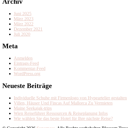
Archiv
Juni 2025
März 2023
März 2022
Dezember 2021
Juli 2020
Meta
Anmelden
Eintrags-Feed
Kommentar-Feed
WordPress.org
Neueste Beiträge
Individuelle Schuhe mit Firmenlogo von Hypeartelier gestalten
Villen, Häuser Und Fincas Auf Mallorca Zu Vermieten
Maine Seekajak-trips
Wien Reiseführer Ressourcen & Reiseplanung Infos
Wie wählen Sie das beste Hotel für Ihre nächste Reise?