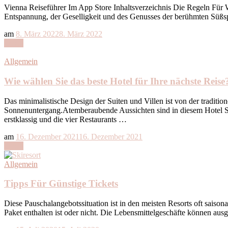
Vienna Reiseführer Im App Store Inhaltsverzeichnis Die Regeln Für W
Entspannung, der Geselligkeit und des Genusses der berühmten Süßsp
am
8. März 2022
8. März 2022
Lesen
Allgemein
Wie wählen Sie das beste Hotel für Ihre nächste Reise
Das minimalistische Design der Suiten und Villen ist von der tradition
Sonnenuntergang.Atemberaubende Aussichten sind in diesem Hotel Stan
erstklassig und die vier Restaurants …
am
16. Dezember 2021
16. Dezember 2021
Lesen
Allgemein
Tipps Für Günstige Tickets
Diese Pauschalangebotssituation ist in den meisten Resorts oft saison
Paket enthalten ist oder nicht. Die Lebensmittelgeschäfte können ausge