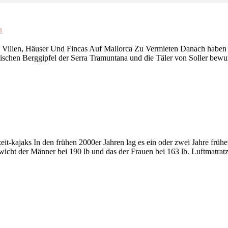
n
n Villen, Häuser Und Fincas Auf Mallorca Zu Vermieten Danach haben S
tischen Berggipfel der Serra Tramuntana und die Täler von Soller bew
zeit-kajaks In den frühen 2000er Jahren lag es ein oder zwei Jahre frü
ewicht der Männer bei 190 lb und das der Frauen bei 163 lb. Luftmatra