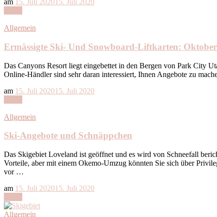
am
15. Juli 2020
15. Juli 2020
Lesen
Allgemein
Ermässigte Ski- Und Snowboard-Liftkarten: Oktobe
Das Canyons Resort liegt eingebettet in den Bergen von Park City Ut
Online-Händler sind sehr daran interessiert, Ihnen Angebote zu mach
am
15. Juli 2020
15. Juli 2020
Lesen
Allgemein
Ski-Angebote und Schnäppchen
Das Skigebiet Loveland ist geöffnet und es wird von Schneefall beric
Vorteile, aber mit einem Okemo-Umzug könnten Sie sich über Privile
vor …
am
15. Juli 2020
15. Juli 2020
Lesen
Allgemein