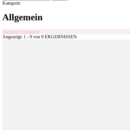
nach:
Kategorie
Allgemein
Startseite
Allgemein
Angezeigt: 1 - 9 von 9 ERGEBNISSEN