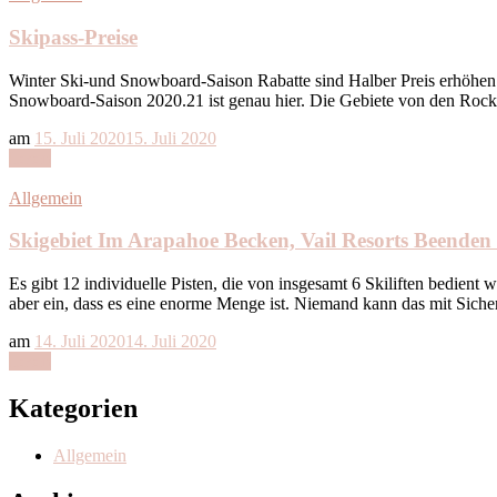
Skipass-Preise
Winter Ski-und Snowboard-Saison Rabatte sind Halber Preis erhöhen T
Snowboard-Saison 2020.21 ist genau hier. Die Gebiete von den Roc
am
15. Juli 2020
15. Juli 2020
Lesen
Allgemein
Skigebiet Im Arapahoe Becken, Vail Resorts Beenden 
Es gibt 12 individuelle Pisten, die von insgesamt 6 Skiliften bedient
aber ein, dass es eine enorme Menge ist. Niemand kann das mit Sicher
am
14. Juli 2020
14. Juli 2020
Lesen
Kategorien
Allgemein