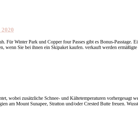
r 2020
ah. Für Winter Park und Copper four Passes gibt es Bonus-Passtage. Ei
en, wenn Sie bei ihnen ein Skipaket kaufen. verkauft werden ermäßigte
htet, wobei zusätzliche Schnee- und Kältetemperaturen vorhergesagt we
gien am Mount Sunapee, Stratton und/oder Crested Butte freuen. Wusste