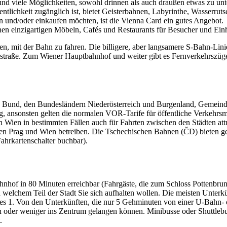
nd viele Möglichkeiten, sowohl drinnen als auch draußen etwas zu u
ntlichkeit zugänglich ist, bietet Geisterbahnen, Labyrinthe, Wasserruts
en und/oder einkaufen möchten, ist die Vienna Card ein gutes Angebot.
nen einzigartigen Möbeln, Cafés und Restaurants für Besucher und Ei
 mit der Bahn zu fahren. Die billigere, aber langsamere S-Bahn-Linie 
dstraße. Zum Wiener Hauptbahnhof und weiter gibt es Fernverkehrszüge,
us Bund, den Bundesländern Niederösterreich und Burgenland, Gemein
ug, ansonsten gelten die normalen VOR-Tarife für öffentliche Verkehrsmi
in Wien in bestimmten Fällen auch für Fahrten zwischen den Städten att
en Prag und Wien betreiben. Die Tschechischen Bahnen (ČD) bieten ge
ahrkartenschalter buchbar).
hof in 80 Minuten erreichbar (Fahrgäste, die zum Schloss Pottenbrunn w
in welchem Teil der Stadt Sie sich aufhalten wollen. Die meisten Unter
s 1. Von den Unterkünften, die nur 5 Gehminuten von einer U-Bahn- ode
en oder weniger ins Zentrum gelangen können. Minibusse oder Shuttle
.