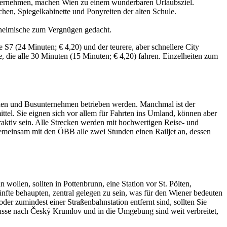
nternehmen, machen Wien zu einem wunderbaren Urlaubsziel.
chen, Spiegelkabinette und Ponyreiten der alten Schule.
nheimische zum Vergnügen gedacht.
S7 (24 Minuten; € 4,20) und der teurere, aber schnellere City
 die alle 30 Minuten (15 Minuten; € 4,20) fahren. Einzelheiten zum
den und Busunternehmen betrieben werden. Manchmal ist der
ttel. Sie eignen sich vor allem für Fahrten ins Umland, können aber
raktiv sein. Alle Strecken werden mit hochwertigen Reise- und
meinsam mit den ÖBB alle zwei Stunden einen Railjet an, dessen
ollen, sollten in Pottenbrunn, eine Station vor St. Pölten,
künfte behaupten, zentral gelegen zu sein, was für den Wiener bedeuten
r zumindest einer Straßenbahnstation entfernt sind, sollten Sie
busse nach Český Krumlov und in die Umgebung sind weit verbreitet,