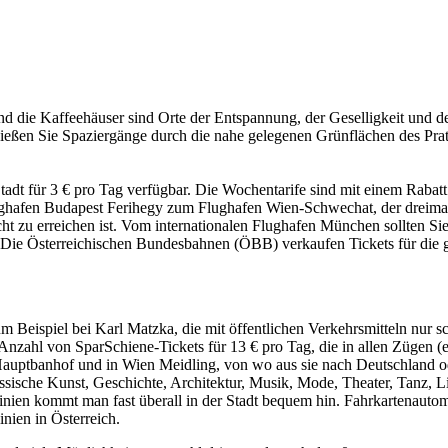
und die Kaffeehäuser sind Orte der Entspannung, der Geselligkeit und 
ießen Sie Spaziergänge durch die nahe gelegenen Grünflächen des Prat
Stadt für 3 € pro Tag verfügbar. Die Wochentarife sind mit einem Raba
ghafen Budapest Ferihegy zum Flughafen Wien-Schwechat, der dreimal täg
ht zu erreichen ist. Vom internationalen Flughafen München sollten S
 Die Österreichischen Bundesbahnen (ÖBB) verkaufen Tickets für die 
Beispiel bei Karl Matzka, die mit öffentlichen Verkehrsmitteln nur s
Anzahl von SparSchiene-Tickets für 13 € pro Tag, die in allen Zügen (
auptbanhof und in Wien Meidling, von wo aus sie nach Deutschland o
ische Kunst, Geschichte, Architektur, Musik, Mode, Theater, Tanz, Lit
en kommt man fast überall in der Stadt bequem hin. Fahrkartenautomat
inien in Österreich.