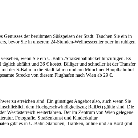
des Genusses der berühmten Süßspeisen der Stadt. Tauchen Sie ein in
ers, bevor Sie in unserem 24-Stunden-Wellnesscenter oder im ruhigen
tt versehen, wenn Sie ein U-Bahn-/Straßenbahnticket hinzufügen. Es
lich abfährt und 36 € kostet. Billiger und schneller ist der Transfer
ie mit der S-Bahn in die Stadt fahren und am Münchner Hauptbahnhof
gesamte Strecke von diesem Flughafen nach Wien ab 29 €.
chwer zu erreichen sind. Ein günstiges Angebot also, auch wenn Sie
einschließlich dem Hochgeschwindigkeitszug RailJet) gültig sind. Die
der Westösterreich weiterfahren. Der im Zentrum von Wien gelegene
eratur, Fotografie, Straßenkunst und Kinderkultur.
en gibt es in U-Bahn-Stationen, Trafiken, online und an Bord (mit