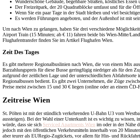
Wunderschöne Gebäude, begehbare Straßen, köstliches Essen u
Der Freizeitpark, der 20 Quadratblöcke umfasst und für die Öffe
Wenn Sie ein paar Tage in der Stadt bleiben und viel besichtig
Es werden Führungen angeboten, und der Außenhof ist mit sei
Um nach Wien zu gelangen, haben Sie drei verschiedene Möglichkeiten,
Airport Train (15 Minuten; ab € 11) fahren beide bis Wien-Mitte/Lan
Flughafentransfer finden Sie im Artikel Flughafen Wien.
Zeit Des Tages
Es gibt mehrere Regionalbuslinien nach Wien, die von einem Mix a
Barzahlungspreis für diese Busse geringfügig niedriger als für den Z
aufgrund der zeitlichen Lage und der unterschiedlichen Abfahrtsorte 
Regionalbussen bedient. Es gibt zwei Unternehmen, die Züge zwisch
Preise meist zwischen 15 und 30 € liegen (online oder an einem ČD-F
Zeitreise Wien
St. Pölten ist mit der stündlich verkehrenden U-Bahn U3 vom Westbahn
aussteigen). Bei der Wahl einer Unterkunft ist es wichtig zu wissen, 
würde, dass sie sich
Serviced Apartments Wien
im oder in der Nähe de
jedoch mit den öffentlichen Verkehrsmitteln innerhalb von 20 Minut
aber teurer als EURegio-Zugtickets, vor allem für Hin- und Rückfahrt