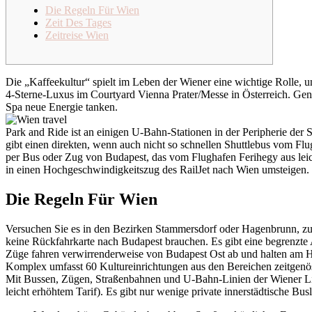
Die Regeln Für Wien
Zeit Des Tages
Zeitreise Wien
Die „Kaffeekultur“ spielt im Leben der Wiener eine wichtige Rolle, 
4-Sterne-Luxus im Courtyard Vienna Prater/Messe in Österreich. Gen
Spa neue Energie tanken.
Park and Ride ist an einigen U-Bahn-Stationen in der Peripherie der 
gibt einen direkten, wenn auch nicht so schnellen Shuttlebus vom Flu
per Bus oder Zug von Budapest, das vom Flughafen Ferihegy aus leic
in einen Hochgeschwindigkeitszug des RailJet nach Wien umsteigen.
Die Regeln Für Wien
Versuchen Sie es in den Bezirken Stammersdorf oder Hagenbrunn, zum 
keine Rückfahrkarte nach Budapest brauchen. Es gibt eine begrenzte 
Züge fahren verwirrenderweise von Budapest Ost ab und halten am H
Komplex umfasst 60 Kultureinrichtungen aus den Bereichen zeitgenöss
Mit Bussen, Zügen, Straßenbahnen und U-Bahn-Linien der Wiener Lini
leicht erhöhtem Tarif). Es gibt nur wenige private innerstädtische Busl