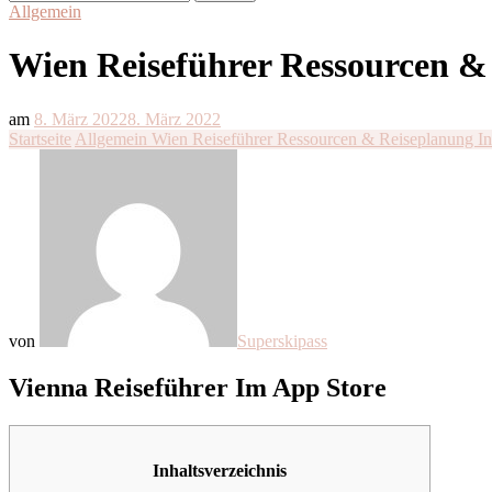
nach:
Allgemein
Wien Reiseführer Ressourcen &
am
8. März 2022
8. März 2022
Startseite
Allgemein
Wien Reiseführer Ressourcen & Reiseplanung In
von
Superskipass
Vienna Reiseführer Im App Store
Inhaltsverzeichnis